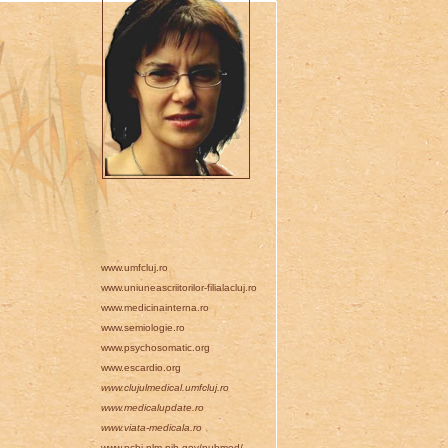
www.umfcluj.ro
www.uniuneascriitorilor-filialacluj.ro
www.medicinainterna.ro
www.semiologie.ro
www.psychosomatic.org
www.escardio.org
www.clujulmedical.umfcluj.ro
www.medicalupdate.ro
www.viata-medicala.ro
www.ncbi.nlm.nih.gov/pubmed/