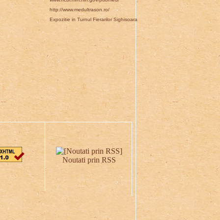
http://www.medultrason.ro/
Expozitie in Turnul Fierarilor Sighisoara
Noutati prin RSS