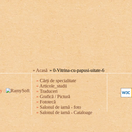
» Acasă
» 0-Vitrina-cu-papusi-uitate-6
»
Cărți de specialitate
»
Articole_studii
y :
»
Traduceri
»
Grafică / Pictură
»
Fototecă
»
Salonul de iarnă - foto
»
Salonul de iarnă - Cataloage