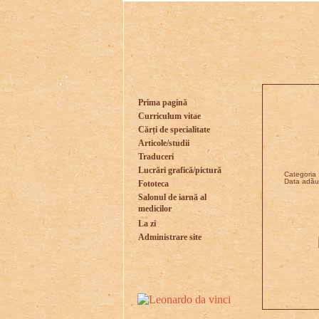
Prima pagină
Curriculum vitae
Cărți de specialitate
Articole/studii
Traduceri
Lucrări grafică/pictură
Categoria :
Data adăug
Fototeca
Salonul de iarnă al
medicilor
La zi
Administrare site