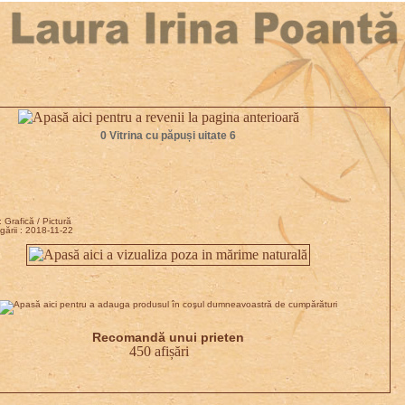
0 Vitrina cu păpuși uitate 6
 Grafică / Pictură
ării : 2018-11-22
Recomandă unui prieten
450 afișări