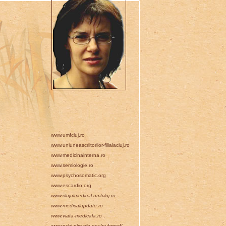
www.umfcluj.ro
www.uniuneascriitorilor-filialacluj.ro
www.medicinainterna.ro
www.semiologie.ro
www.psychosomatic.org
www.escardio.org
www.clujulmedical.umfcluj.ro
www.medicalupdate.ro
www.viata-medicala.ro
www.ncbi.nlm.nih.gov/pubmed/