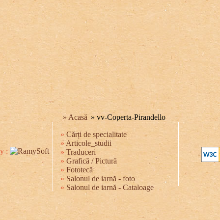
» Acasă
» vv-Coperta-Pirandello
»
Cărți de specialitate
»
Articole_studii
y :
»
Traduceri
»
Grafică / Pictură
»
Fototecă
»
Salonul de iarnă - foto
»
Salonul de iarnă - Cataloage