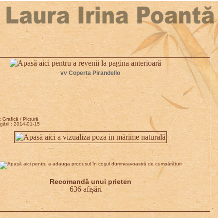
vv Coperta Pirandello
 Grafică / Pictură
ării : 2014-01-15
Recomandă unui prieten
636 afișări