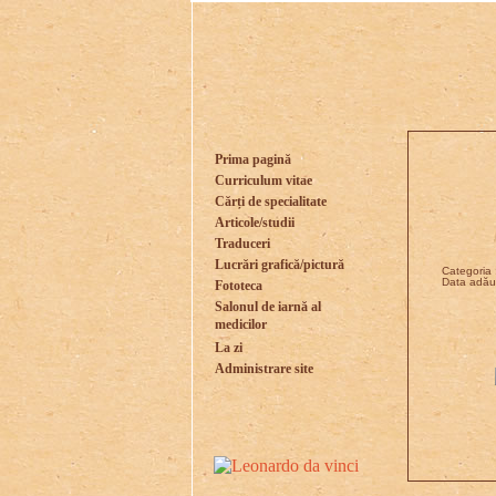
Prima pagină
Curriculum vitae
Cărți de specialitate
Articole/studii
Traduceri
Lucrări grafică/pictură
Categoria :
Data adăug
Fototeca
Salonul de iarnă al
medicilor
La zi
Administrare site