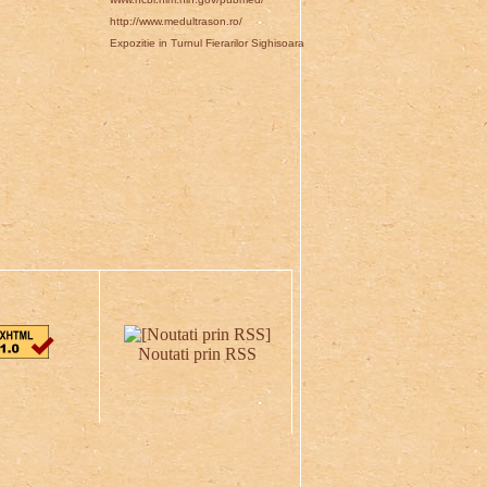
http://www.medultrason.ro/
Expozitie in Turnul Fierarilor Sighisoara
Noutati prin RSS