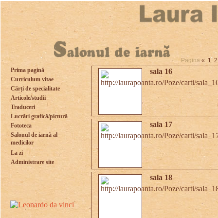
Pagina
«
1
2
Prima pagină
sala 16
Curriculum vitae
Cărți de specialitate
Articole/studii
Traduceri
Lucrări grafică/pictură
sala 17
Fototeca
Salonul de iarnă al
medicilor
La zi
Administrare site
sala 18