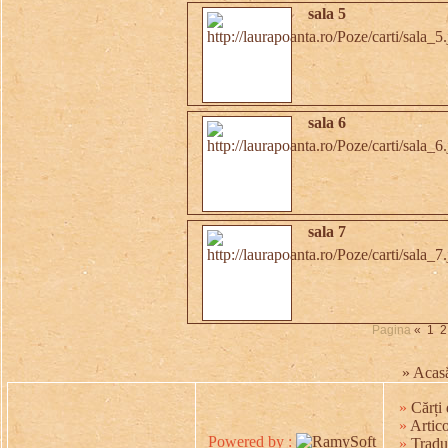
sala 5
sala 6
sala 7
Pagina
«
1
2
» Acas
»
Cărți 
»
Artico
Powered by :
»
Tradu