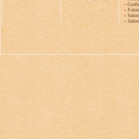
»
Grafic
»
Fotot
»
Salonu
»
Salon