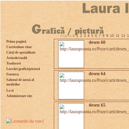
Pagina
«
1
2
3
4
5
6
7
8
9
10
11
12
1
Prima pagină
desen 60
Curriculum vitae
Cărți de specialitate
Articole/studii
Traduceri
Lucrări grafică/pictură
desen 64
Fototeca
Salonul de iarnă al
medicilor
La zi
Administrare site
desen 65