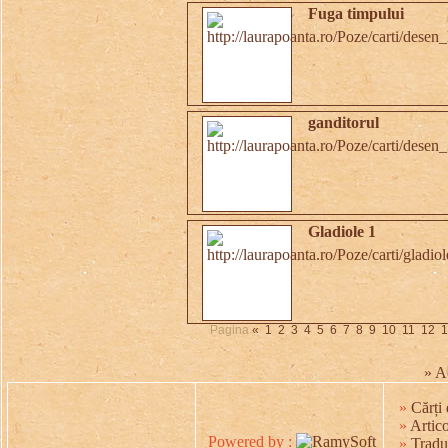
Fuga timpului
ganditorul
Gladiole 1
Pagina
«
1
2
3
4
5
6
7
8
9
10
11
12
1
» A
»
Cărți 
»
Artico
Powered by :
»
Tradu