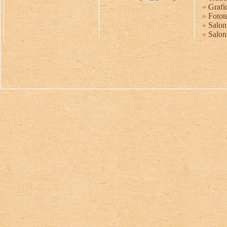
»
Grafic
»
Fotot
»
Salonu
»
Salon